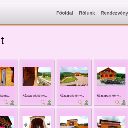
Főoldal
Rólunk
Rendezvény
t
körny...
Rózsapark körny...
Rózsapark körny...
Rózsapark körny...