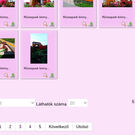
körny...
Rózsapark körny...
Rózsapark körny...
Rózsapark körny...
körny...
Rózsapark körny...
5
Láthatók száma
1
2
3
4
5
Következő
Utolsó