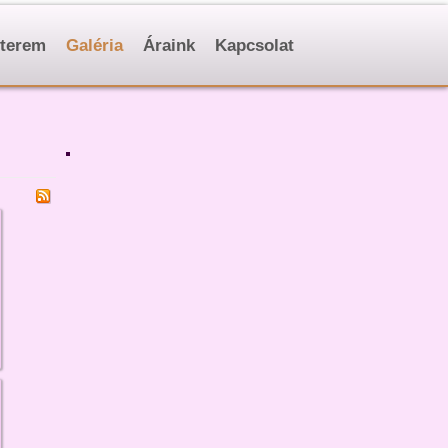
terem
Galéria
Áraink
Kapcsolat