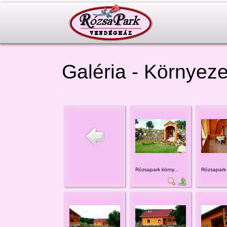
Galéria - Környeze
Rózsapark körny...
Rózsapark 