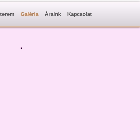
terem
Galéria
Áraink
Kapcsolat